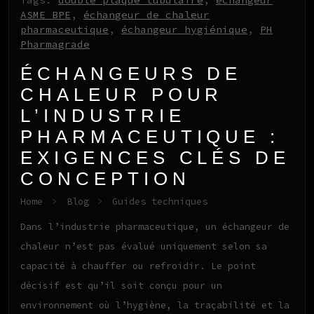
ASME BPE
,
échangeur de chaleur
pharmaceutique
,
échangeur hygiénique
,
PH
Pharmagrade
ÉCHANGEURS DE
CHALEUR POUR
L’INDUSTRIE
PHARMACEUTIQUE :
EXIGENCES CLÉS DE
CONCEPTION
Home
>
Blog
>
Guides techniques
Dans l’industrie pharmaceutique, un échangeur de
chaleur n’est pas évalué uniquement selon sa
capacité à chauffer ou refroidir. Le point
décisif est qu’il soit conçu pour un
environnement où l’hygiène, la traçabilité et la