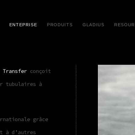
ENTEPRISE
PRODUITS
GLADIUS
RESOUR
 Transfer
conçoit
r tubulaires à
rnationale grâce
t à d’autres