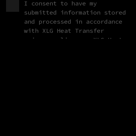
I consent to have my
submitted information stored
and processed in accordance
with XLG Heat Transfer
privacy policy, so XLG Heat
Transfer can respond to my
request.
I accept to receive
newsletters
Política Integrada